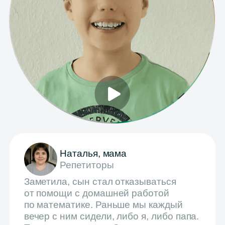
Налоговый вычет
Поможем оформить документы, чтобы
вернуть 13% от стоимости курса
Реферальная программа
Дарим бонусы за каждого
приглашённого друга — и вам, и другу
Алина К.
+4000
Теперь учится в Skyeng