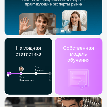
Обучение на основе
реальных кейсов и ситуаций
Удобное
Разговорные
расписание
клубы, лекции,
вебинары
и мастер-
классы
Доверяйте учёбу надёжному
партнёру