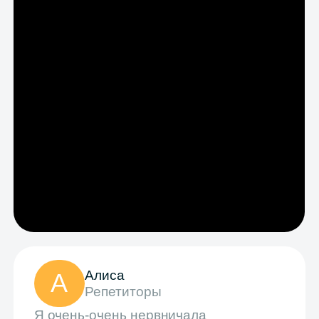
Наталья, мама
Репетиторы
Заметила, сын стал отказываться
от помощи с домашней работой
по математике. Раньше мы каждый
вечер с ним сидели, либо я, либо папа.
Теперь только сам. Самое
интересное, что оценки при этом
не подкачали. Дневник проверяю
без страха!
Наталья
Английский язык