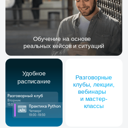
Skyeng — один
из ведущих игроков
на рынке онлайн-
образования в России
и СНГ*
* По версии
Smart Ranking
, 2025 г.
300 000 учеников
уже изменили своё представление
об образовании с нами