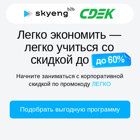
:
:
21
21
24
дн.
час.
мин.
Забрать скидку
Легко экономить —
легко учиться со
скидкой до -cc
Начните заниматься с корпоративной
скидкой по промокоду
ЛЕГКО
Подобрать выгодную программу