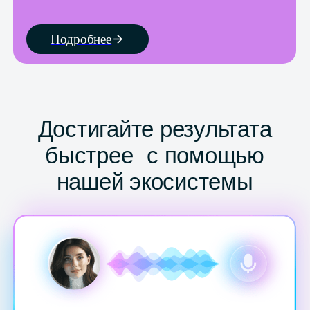
Нейросети в обучении
Уроки с ИИ-персонализацией, чат-бот
для отработки навыков
Интерактивная
Домашка,
платформа
которая
затягивает
Опытные
преподаватели