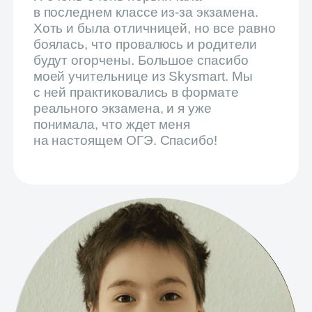
Благодаря занятиям в Skyeng
я с Pre-Intermediate (A2) перешла
на Upper Intermediate (B2). Сейчас
у меня богатый словарный запас, а ещё
я часто путешествую и общаюсь
с друзьями из Лондона на английском.
Смотреть все отзывы
Платите так, как вам удобно
Учёба сейчас,
оплата потом
Разделим стоимость курса
на ежемесячные платежи