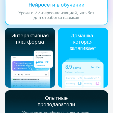
Участники профильных конкурсов,
практикующие эксперты рынка
Наглядная
Собственная
статистика
модель
обучения