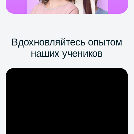
боялась, что провалюсь и родители
будут огорчены. Большое спасибо
моей учительнице из Skysmart. Мы
с ней практиковались в формате
реального экзамена, и я уже
понимала, что ждет меня
на настоящем ОГЭ. Спасибо!