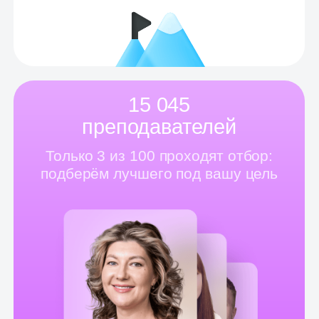
Алиса
А
Репетиторы
Я очень-очень нервничала
в последнем классе из-за экзамена.
Хоть и была отличницей, но все равно